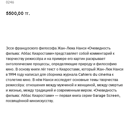
0246
5500,00
тг.
Добавить в корзину
Эссе французского философа Жан-Люка Нанси «Очевидность
фильма: Аббас Киаростами» представляет собой комментарий к
творчеству режиссёра и на примере его картин раскрывает
онтологические процессы, определяющие природу и философию
кино
.
В основу книги лёг текст о Киаростами, который Жан-Люк Нанси
в 1994 году написал для сборника журнала Cahiers du cinema к
столетию кино. В нём Нанси исследует основные темы творчества
режиссёра: отношения между мужчиной и женщиной, между смертью
и жизнью, между традицией и современным миром. «Очевидность
фильма: Аббас Киаростами» — первая книга серии Garage Screen,
посвящённой киноискусству.