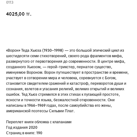
0113
4025,00
тг.
Добавить в корзину
«Ворон» Теда Хьюза (1930–1998) — это большой эпический цикл из
шестидесяти семи стихотворений, своего рода фрагментов мифа,
развернутого от первотворения до современности. В центре мифа,
созданного Хьюзом, — герой-трикстер, пернатое существо,
именуемое Вороном. Ворон путешествует в пространстве и времени,
участвует в сотворении мира и человека, соревнуется с Богом,
становится свидетелем сражений и катастроф, переворотов души и
сознания, взлетов и угасания религий, великих открытий и великих
ошибок. Тед Хьюз стремился в этих стихах к пугающей простоте,
ясности и точности языка, безжалостной откровенности. Они
написаны в 1966–1969 годах, после самоубийства его жены,
американской поэтессы Сильвии Плат.
Переплет книги обложка с клапанами
Год издания 2020
Страниц в книге: 190