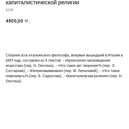
капиталистической религии
0374
4500,00
тг.
Добавить в корзину
Сборник эссе итальянского философа, впервые вышедший в Италии в
2017 году, составлен из 5 текстов: - «Археология произведения
искусства» (пер
.
Н. Охотина), - «Что такое акт творения?» (пер. Э.
Саттарова), - «Неприсваиваемое» (пер. М. Лепиловой), - «Что такое
повелевать?» (пер. Б. Скуратова), - «Капитализм как религия» (пер. Н.
Охотина).